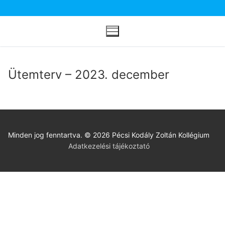
Ugrás
a
tartalomra
Ütemterv – 2023. december
Minden jog fenntartva. © 2026 Pécsi Kodály Zoltán Kollégium
Adatkezelési tájékoztató