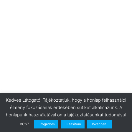
Kedves Látogató! Tájékoztatjuk, hogy a honlap felhasználói
élmény fokozásának érdekében sütiket alkalmazunk. A
honlapunk használatával ön a tájékoztatásunkat tudomásul
veszi.
Elfogadom
Elutasítom
Bővebben...