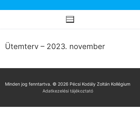
Ugrás
a
tartalomra
Ütemterv – 2023. november
Minden jog fenntartva. © 2026 Pécsi Kodály Zoltán Kollégium
Adatkezelési tájékoztató