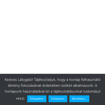
Kedves Látogató! Tájékoztatjuk, hogy a honlap felhasználói
élmény fokozásának érdekében sütiket alkalmazunk. A
honlapunk használatával ön a tájékoztatásunkat tudomásul
veszi.
Elfogadom
Elutasítom
Bővebben...