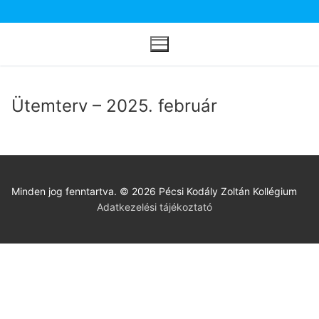
Ugrás
a
tartalomra
Ütemterv – 2025. február
Minden jog fenntartva. © 2026 Pécsi Kodály Zoltán Kollégium
Adatkezelési tájékoztató