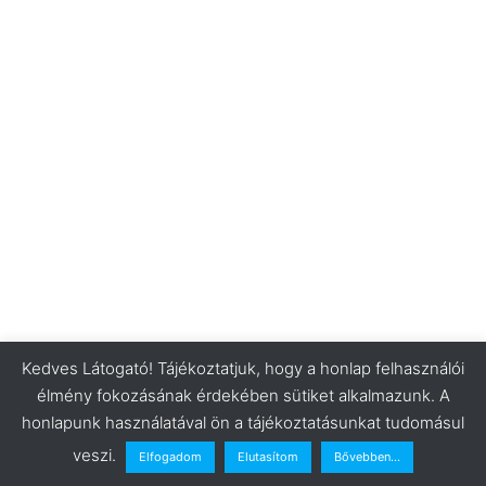
Kedves Látogató! Tájékoztatjuk, hogy a honlap felhasználói
élmény fokozásának érdekében sütiket alkalmazunk. A
honlapunk használatával ön a tájékoztatásunkat tudomásul
veszi.
Elfogadom
Elutasítom
Bővebben...