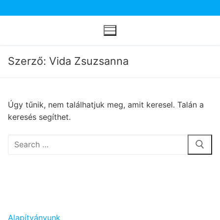
Ugrás
a
tartalomra
Szerző: Vida Zsuzsanna
Úgy tűnik, nem találhatjuk meg, amit keresel. Talán a
keresés segíthet.
Keresése:
Alapítványunk