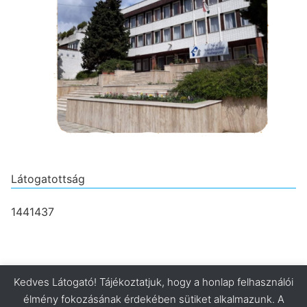
Látogatottság
1441437
Kedves Látogató! Tájékoztatjuk, hogy a honlap felhasználói
élmény fokozásának érdekében sütiket alkalmazunk. A
Minden jog fenntartva. © 2026 Pécsi Kodály Zoltán Kollégium