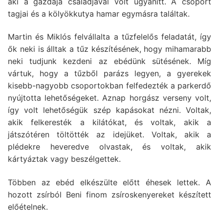
aki a gazdája családjával volt ugyanitt. A csoport
tagjai és a kölyökkutya hamar egymásra találtak.
Martin és Miklós felvállalta a tűzfelelős feladatát, így
ők neki is álltak a tűz készítésének, hogy mihamarabb
neki tudjunk kezdeni az ebédünk sütésének. Míg
vártuk, hogy a tűzből parázs legyen, a gyerekek
kisebb-nagyobb csoportokban felfedezték a parkerdő
nyújtotta lehetőségeket. Aznap horgász verseny volt,
így volt lehetőségük szép kapásokat nézni. Voltak,
akik felkeresték a kilátókat, és voltak, akik a
játszótéren töltötték az idejüket. Voltak, akik a
plédekre heveredve olvastak, és voltak, akik
kártyáztak vagy beszélgettek.
Többen az ebéd elkészülte előtt éhesek lettek. A
hozott zsírból Beni finom zsíroskenyereket készített
előételnek.