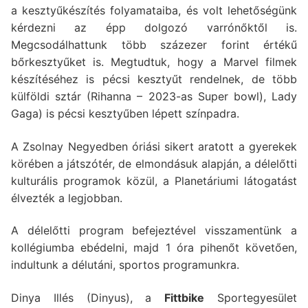
a kesztyűkészítés folyamataiba, és volt lehetőségünk
kérdezni az épp dolgozó varrónőktől is.
Megcsodálhattunk több százezer forint értékű
bőrkesztyűket is. Megtudtuk, hogy a Marvel filmek
készítéséhez is pécsi kesztyűt rendelnek, de több
külföldi sztár (Rihanna – 2023-as Super bowl), Lady
Gaga) is pécsi kesztyűben lépett színpadra.
A Zsolnay Negyedben óriási sikert aratott a gyerekek
körében a játszótér, de elmondásuk alapján, a délelőtti
kulturális programok közül, a Planetáriumi látogatást
élvezték a legjobban.
A délelőtti program befejeztével visszamentünk a
kollégiumba ebédelni, majd 1 óra pihenőt követően,
indultunk a délutáni, sportos programunkra.
Dinya Illés (Dinyus), a
Fittbike
Sportegyesület