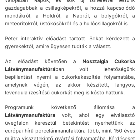
valójában Napok, és sok új ismerettel lettünk
gazdagabbak a csillagképekről, a hozzá kapcsolódó
mondákról, a Holdról, a Napról, a bolygókról, a
meteoritokról, üstökösökről és a hullócsillagokról is.
Péter interaktív előadást tartott. Sokat kérdezett a
gyerekektől, amire ügyesen tudták a választ.
Az előadást követően a
Nosztalgia Cukorka
Látványmanufaktúrá
ban volt lehetőségünk
bepillantást nyerni a cukorkakészítés folyamatába,
amelynek végén, az akkor készített, langyos,
levendula ízesítésű cukorkát meg is kóstolhattunk.
Programunk következő állomása a
Látványmanufaktúra
volt, ahol egy elválasztó
üvegfalon keresztül betekintést nyerhettünk az
európai hírű porcelánmanufaktúra több, mint 150 éves
múltra visszatekintő gyártási folyamatába. Kérdéseket