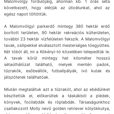
Malomvölgy fordulójáig, ahonnan kb. 1 órás séta
következett, hogy elérjük az úticélunkat, ahol az
egész napot töltöttük.
A Malomvölgyi parkerdő mintegy 380 hektár erdő
borított területen, 90 hektár rekreációs külterületen,
további 23 hektár vízfelületen fekszik. A Malomvölgyi
tavak, zsilipekkel elválasztott mesterséges tóegyüttes.
Két tóból áll, mi a Kökényi-tó közelében telepedtük le.
A tavak körül mintegy hat kilométer hosszú
sétaúthálózat található, melyek mentén padok,
tűzrakók, esőbeállók, futballpályák, ivó kutak és
játszóterek találhatóak.
Miután megtaláltuk azt a tűzrakót, ahol az ebédünket
készítettük el, előkerültek a táskákból a plédek,
könyvek, focilabdák és röplabdák. Társaságunkhoz
csatlakozott Molly nevű golden retriever kölyökkutya,