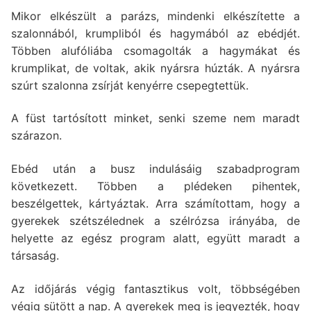
Mikor elkészült a parázs, mindenki elkészítette a
szalonnából, krumpliból és hagymából az ebédjét.
Többen alufóliába csomagolták a hagymákat és
krumplikat, de voltak, akik nyársra húzták. A nyársra
szúrt szalonna zsírját kenyérre csepegtettük.
A füst tartósított minket, senki szeme nem maradt
szárazon.
Ebéd után a busz indulásáig szabadprogram
következett. Többen a plédeken pihentek,
beszélgettek, kártyáztak. Arra számítottam, hogy a
gyerekek szétszélednek a szélrózsa irányába, de
helyette az egész program alatt, együtt maradt a
társaság.
Az időjárás végig fantasztikus volt, többségében
végig sütött a nap. A gyerekek meg is jegyezték, hogy