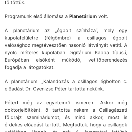
töltöttük.
Programunk első állomása a
Planetárium
volt.
A planetárium az „égbolt színháza”, mely egy
kupolafelületre (félgömbre) a csillagos égbolt
valósághoz megtévesztően hasonló látványát vetíti. A
nyolc méteres kupolában Digitárium Kappa típusú,
Európában elsőként működő, vetítőberendezés
fogadja a látogatókat.
A planetáriumi „Kalandozás a csillagos égbolton c.
előadást Dr. Gyenizse Péter tartotta nekünk.
Pétert még az egyetemről ismerem. Akkor még
doktorjelöltként, ő tartotta nekem a Csillagászati
földrajz szemináriumot, és mind akkor, most is
érdekes előadást tartott. Megtudtuk, hogy a csillagok