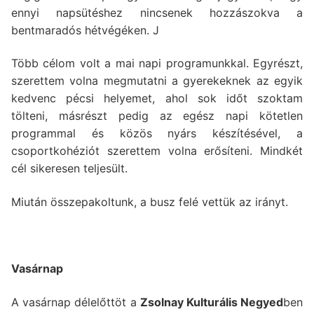
ennyi napsütéshez nincsenek hozzászokva a
bentmaradós hétvégéken. J
Több célom volt a mai napi programunkkal. Egyrészt,
szerettem volna megmutatni a gyerekeknek az egyik
kedvenc pécsi helyemet, ahol sok időt szoktam
tölteni, másrészt pedig az egész napi kötetlen
programmal és közös nyárs készítésével, a
csoportkohéziót szerettem volna erősíteni. Mindkét
cél sikeresen teljesült.
Miután összepakoltunk, a busz felé vettük az irányt.
Vasárnap
A vasárnap délelőttöt a
Zsolnay Kulturális Negyed
ben