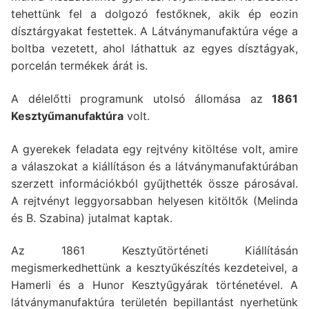
tehettünk fel a dolgozó festőknek, akik ép eozin
dísztárgyakat festettek. A Látványmanufaktúra vége a
boltba vezetett, ahol láthattuk az egyes dísztágyak,
porcelán termékek árát is.
A délelőtti programunk utolsó állomása az
1861
Kesztyűmanufaktúra
volt.
A gyerekek feladata egy rejtvény kitöltése volt, amire
a válaszokat a kiállításon és a látványmanufaktúrában
szerzett információkból gyűjthették össze párosával.
A rejtvényt leggyorsabban helyesen kitöltők (Melinda
és B. Szabina) jutalmat kaptak.
Az 1861 Kesztyűtörténeti Kiállításán
megismerkedhettünk a kesztyűkészítés kezdeteivel, a
Hamerli és a Hunor Kesztyűgyárak történetével. A
látványmanufaktúra területén bepillantást nyerhetünk