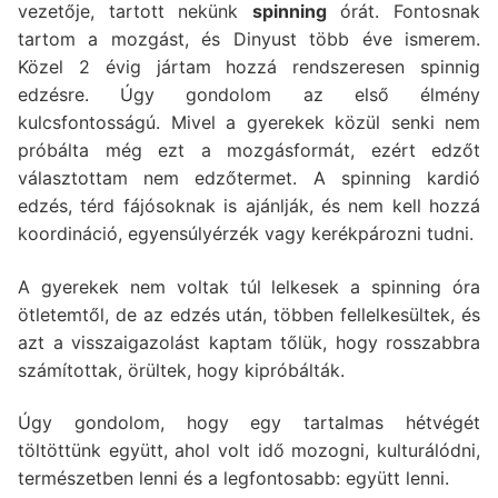
vezetője, tartott nekünk
spinning
órát. Fontosnak
tartom a mozgást, és Dinyust több éve ismerem.
Közel 2 évig jártam hozzá rendszeresen spinnig
edzésre. Úgy gondolom az első élmény
kulcsfontosságú. Mivel a gyerekek közül senki nem
próbálta még ezt a mozgásformát, ezért edzőt
választottam nem edzőtermet. A spinning kardió
edzés, térd fájósoknak is ajánlják, és nem kell hozzá
koordináció, egyensúlyérzék vagy kerékpározni tudni.
A gyerekek nem voltak túl lelkesek a spinning óra
ötletemtől, de az edzés után, többen fellelkesültek, és
azt a visszaigazolást kaptam tőlük, hogy rosszabbra
számítottak, örültek, hogy kipróbálták.
Úgy gondolom, hogy egy tartalmas hétvégét
töltöttünk együtt, ahol volt idő mozogni, kulturálódni,
természetben lenni és a legfontosabb: együtt lenni.