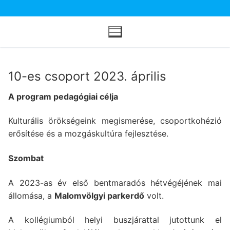
Ugrás
a
tartalomra
10-es csoport 2023. április
A program pedagógiai célja
Kulturális örökségeink megismerése, csoportkohézió
erősítése és a mozgáskultúra fejlesztése.
Szombat
A 2023-as év első bentmaradós hétvégéjének mai
állomása, a
Malomvölgyi parkerdő
volt.
A kollégiumból helyi buszjárattal jutottunk el