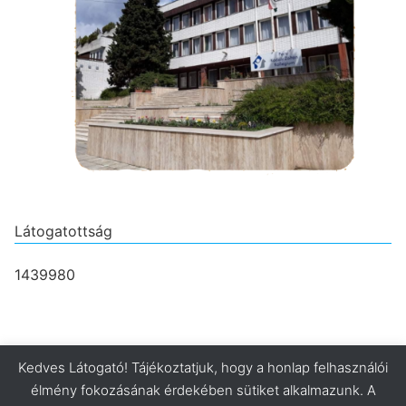
Látogatottság
1439980
Kedves Látogató! Tájékoztatjuk, hogy a honlap felhasználói
élmény fokozásának érdekében sütiket alkalmazunk. A
Minden jog fenntartva. © 2026 Pécsi Kodály Zoltán Kollégium