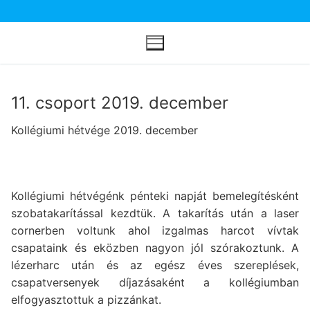
Ugrás
a
tartalomra
11. csoport 2019. december
Kollégiumi hétvége 2019. december
Kollégiumi hétvégénk pénteki napját bemelegítésként
szobatakarítással kezdtük. A takarítás után a laser
cornerben voltunk ahol izgalmas harcot vívtak
csapataink és eközben nagyon jól szórakoztunk. A
lézerharc után és az egész éves szereplések,
csapatversenyek díjazásaként a kollégiumban
elfogyasztottuk a pizzánkat.