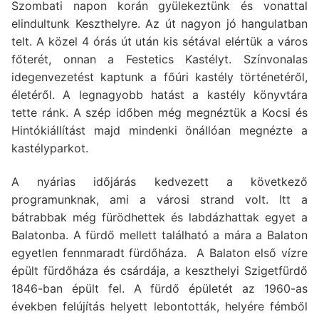
Szombati napon korán gyülekeztünk és vonattal
elindultunk Keszthelyre. Az út nagyon jó hangulatban
telt. A közel 4 órás út után kis sétával elértük a város
főterét, onnan a Festetics Kastélyt. Színvonalas
idegenvezetést kaptunk a főúri kastély történetéről,
életéről. A legnagyobb hatást a kastély könyvtára
tette ránk. A szép időben még megnéztük a Kocsi és
Hintókiállítást majd mindenki önállóan megnézte a
kastélyparkot.
A nyárias időjárás kedvezett a következő
programunknak, ami a városi strand volt. Itt a
bátrabbak még fürödhettek és labdázhattak egyet a
Balatonba. A fürdő mellett található a mára a Balaton
egyetlen fennmaradt fürdőháza. A Balaton első vízre
épült fürdőháza és csárdája, a keszthelyi Szigetfürdő
1846-ban épült fel. A fürdő épületét az 1960-as
években felújítás helyett lebontották, helyére fémből