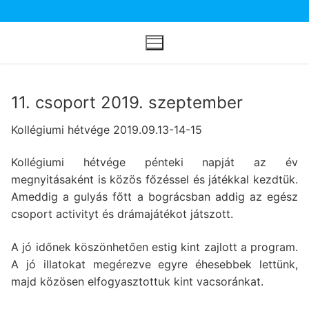
Ugrás
a
tartalomra
11. csoport 2019. szeptember
Kollégiumi hétvége 2019.09.13-14-15
Kollégiumi hétvége pénteki napját az év
megnyitásaként is közös főzéssel és játékkal kezdtük.
Ameddig a gulyás főtt a bográcsban addig az egész
csoport activityt és drámajátékot játszott.
A jó időnek köszönhetően estig kint zajlott a program.
A jó illatokat megérezve egyre éhesebbek lettünk,
majd közösen elfogyasztottuk kint vacsoránkat.