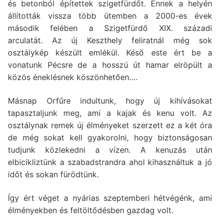
és betonból építettek szigetfürdőt. Ennek a helyén
állították vissza több ütemben a 2000-es évek
második felében a Szigetfürdő XIX. századi
arculatát. Az új Keszthely feliratnál még sok
osztálykép készült emlékül. Késő este ért be a
vonatunk Pécsre de a hosszú út hamar elröpült a
közös éneklésnek köszönhetően….
Másnap Orfűre indultunk, hogy új kihívásokat
tapasztaljunk meg, ami a kajak és kenu volt. Az
osztálynak remek új élményeket szerzett ez a két óra
de még sokat kell gyakorolni, hogy biztonságosan
tudjunk közlekedni a vízen. A kenuzás után
elbicikliztünk a szabadstrandra ahol kihasználtuk a jó
időt és sokan fürödtünk.
Így ért véget a nyárias szeptemberi hétvégénk, ami
élményekben és feltöltődésben gazdag volt.