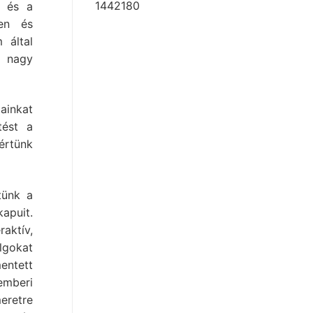
1442180
t és a
ben és
 által
i nagy
ainkat
tést a
értünk
tünk a
apuit.
aktív,
lgokat
entett
emberi
eretre