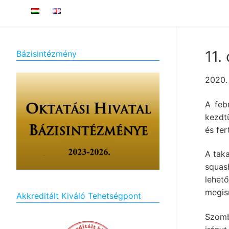
11.
Bázisintézmény
2020. 
A feb
kezdt
és fer
A taka
squas
lehe
megis
Akkreditált Kiváló Tehetségpont
Szomb