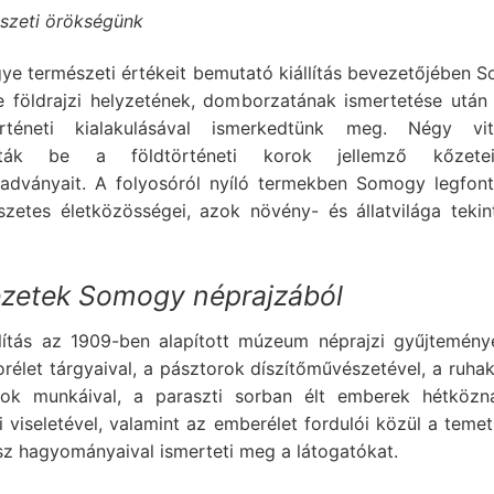
szeti örökségünk
ye természeti értékeit bemutató kiállítás bevezetőjében 
 földrajzi helyzetének, domborzatának ismertetése után
örténeti kialakulásával ismerkedtünk meg. Négy vit
tták be a földtörténeti korok jellemző kőzete
adványait. A folyosóról nyíló termekben Somogy legfon
szetes életközösségei, azok növény- és állatvilága tekin
ezetek Somogy néprajzából
llítás az 1909-ben alapított múzeum néprajzi gyűjtemény
rélet tárgyaival, a pásztorok díszítőművészetével, a ruha
sok munkáival, a paraszti sorban élt emberek hétközn
 viseletével, valamint az emberélet fordulói közül a teme
sz hagyományaival ismerteti meg a látogatókat.