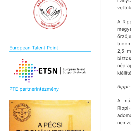
irány
vettük
A Rip
megye
őrzőj
tudom
European Talent Point
2,5 m
bizto
népra
kiállí
Rippl
PTE partnerintézmény
A múz
Ripp
adomá
nemze