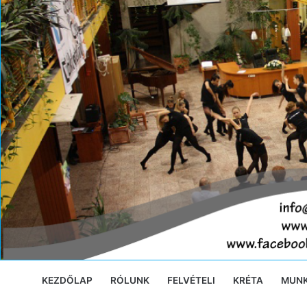
Ugrás
a
tartalomra
KEZDŐLAP
RÓLUNK
FELVÉTELI
KRÉTA
MUN