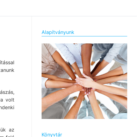
Alapítványunk
tással
tanunk
mászás,
a volt
denki
tük az
Könyvtár