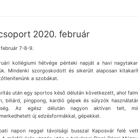
 csoport 2020. február
február 7-8-9.
ruári kollégiumi hétvége pénteki napját a havi nagytakarí
ük. Mindenki szorgoskodott és sikerült alaposan kitakarí
tőtlenítenünk a szobákat.
rítás után egy sportos késő délután következett, ahol fal
h, biliárd, pingpong, kardió gépek és súlyzók használatár
tőség. Az egész délután nagyon aktívan telt, min
merkedhetett új edzésformákkal, gépekkel.
ati napon reggel távolsági busszal Kaposvár felé vet