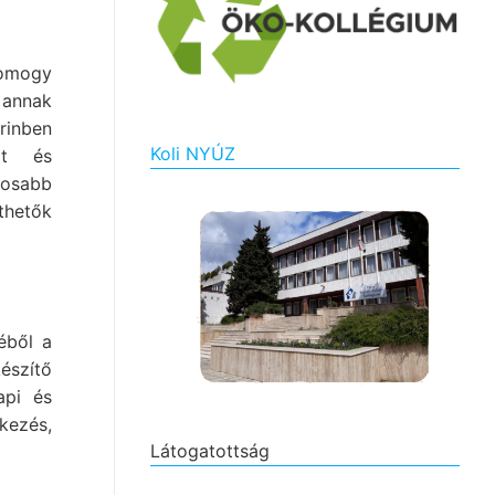
Somogy
 annak
rinben
Koli NYÚZ
it és
tosabb
thetők
éből a
készítő
api és
tkezés,
Látogatottság