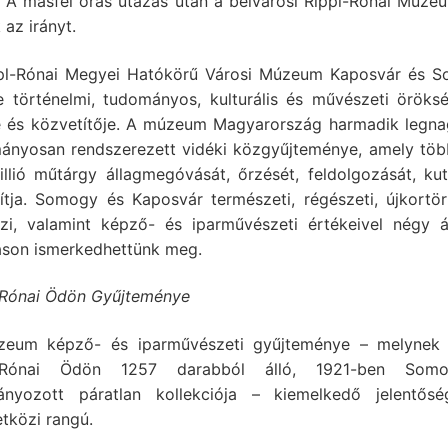
t. A másfél órás utazás után a belvárosi Rippl-Rónai Múzeu
 az irányt.
pl-Rónai Megyei Hatókörű Városi Múzeum Kaposvár és 
 történelmi, tudományos, kulturális és művészeti öröks
e és közvetítője. A múzeum Magyarország harmadik legn
ányosan rendszerezett vidéki közgyűjteménye, amely töb
illió műtárgy állagmegóvását, őrzését, feldolgozását, kut
sítja. Somogy és Kaposvár természeti, régészeti, újkortört
jzi, valamint képző- és iparművészeti értékeivel négy á
táson ismerkedhettünk meg.
-Rónai Ödön Gyűjteménye
eum képző- és iparművészeti gyűjteménye – melynek 
l-Rónai Ödön 1257 darabból álló, 1921-ben Somo
nyozott páratlan kollekciója – kiemelkedő jelentős
tközi rangú.