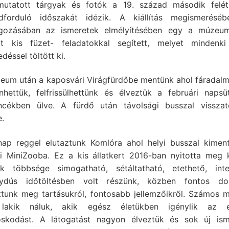
utatott tárgyak és fotók a 19. század második felé
dforduló időszakát idézik. A kiállítás megismerésé
lgozásában az ismeretek elmélyítésében egy a múzeum
tt kis füzet- feladatokkal segített, melyet mindenk
edéssel töltött ki.
eum után a kaposvári Virágfürdőbe mentünk ahol fáradalm
enhettük, felfrissülhettünk és élveztük a februári napsü
cékben ülve. A fürdő után távolsági busszal visszat
e.
nap reggel elutaztunk Komlóra ahol helyi busszal kimen
i MiniZooba. Ez a kis állatkert 2016-ban nyitotta meg k
aik többsége simogatható, sétáltatható, etethető, inter
ydús időtöltésben volt részünk, közben fontos do
ttunk meg tartásukról, fontosabb jellemzőikről. Számos m
 lakik náluk, akik egész életükben igénylik az 
skodást. A látogatást nagyon élveztük és sok új ism