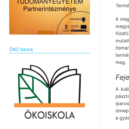
Termé
A meg
megye
földt
muta
ősmar
ÖKO Iskola
termé
meg.
Fej
A kiá
pászto
iparo
ünnepi
a gyá