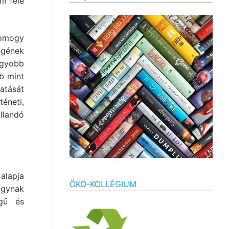
m felé
Somogy
égének
agyobb
b mint
atását
éneti,
llandó
alapja
ÖKO-KOLLÉGIUM
gynak
égű és