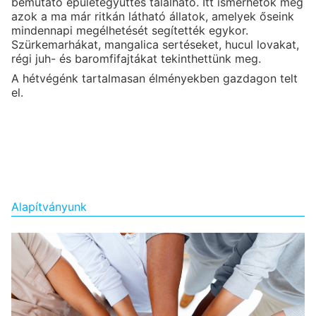
bemutató épületegyüttes található. Itt ismerhetők meg
azok a ma már ritkán látható állatok, amelyek őseink
mindennapi megélhetését segítették egykor.
Szürkemarhákat, mangalica sertéseket, hucul lovakat,
régi juh- és baromfifajtákat tekinthettünk meg.
A hétvégénk tartalmasan élményekben gazdagon telt
el.
Alapítványunk