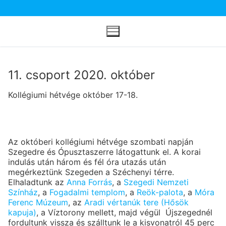
Ugrás
a
tartalomra
11. csoport 2020. október
Kollégiumi hétvége október 17-18.
Az októberi kollégiumi hétvége szombati napján
Szegedre és Ópusztaszerre látogattunk el. A korai
indulás után három és fél óra utazás után
megérkeztünk Szegeden a Széchenyi térre.
Elhaladtunk az
Anna Forrás
, a
Szegedi Nemzeti
Színház
, a
Fogadalmi templom
, a
Reök-palota
, a
Móra
Ferenc Múzeum
, az
Aradi vértanúk tere (Hősök
kapuja)
, a Víztorony mellett, majd végül Újszegednél
fordultunk vissza és szálltunk le a kisvonatról 45 perc