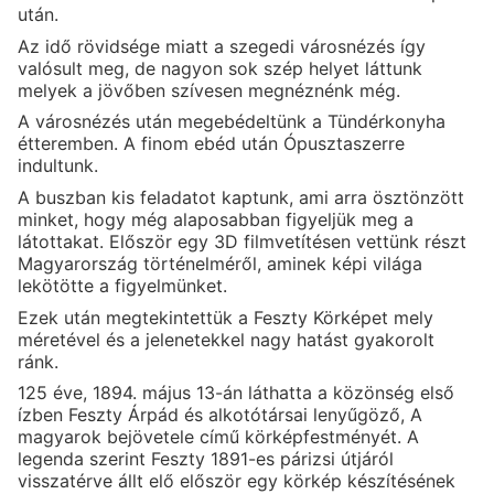
után.
Az idő rövidsége miatt a szegedi városnézés így
valósult meg, de nagyon sok szép helyet láttunk
melyek a jövőben szívesen megnéznénk még.
A városnézés után megebédeltünk a Tündérkonyha
étteremben. A finom ebéd után Ópusztaszerre
indultunk.
A buszban kis feladatot kaptunk, ami arra ösztönzött
minket, hogy még alaposabban figyeljük meg a
látottakat. Először egy 3D filmvetítésen vettünk részt
Magyarország történelméről, aminek képi világa
lekötötte a figyelmünket.
Ezek után megtekintettük a Feszty Körképet mely
méretével és a jelenetekkel nagy hatást gyakorolt
ránk.
125 éve, 1894. május 13-án láthatta a közönség első
ízben Feszty Árpád és alkotótársai lenyűgöző, A
magyarok bejövetele című körképfestményét. A
legenda szerint Feszty 1891-es párizsi útjáról
visszatérve állt elő először egy körkép készítésének