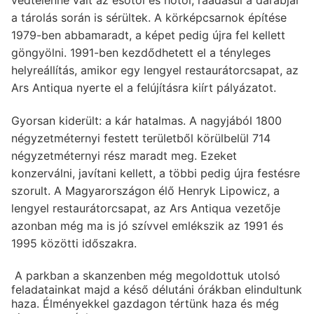
a tárolás során is sérültek. A körképcsarnok építése
1979-ben abbamaradt, a képet pedig újra fel kellett
göngyölni. 1991-ben kezdődhetett el a tényleges
helyreállítás, amikor egy lengyel restaurátorcsapat, az
Ars Antiqua nyerte el a felújításra kiírt pályázatot.
Gyorsan kiderült: a kár hatalmas. A nagyjából 1800
négyzetméternyi festett területből körülbelül 714
négyzetméternyi rész maradt meg. Ezeket
konzerválni, javítani kellett, a többi pedig újra festésre
szorult. A Magyarországon élő Henryk Lipowicz, a
lengyel restaurátorcsapat, az Ars Antiqua vezetője
azonban még ma is jó szívvel emlékszik az 1991 és
1995 közötti időszakra.
A parkban a skanzenben még megoldottuk utolsó
feladatainkat majd a késő délutáni órákban elindultunk
haza. Élményekkel gazdagon tértünk haza és még