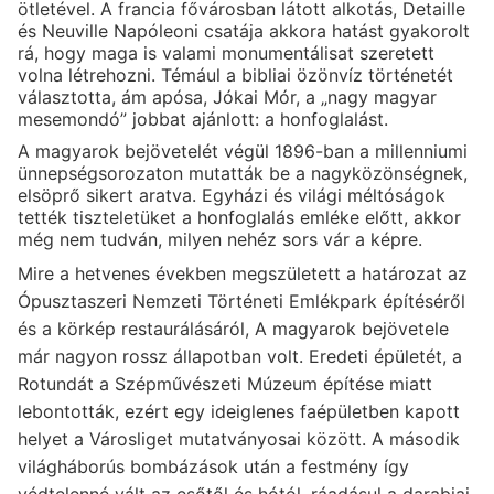
ötletével. A francia fővárosban látott alkotás, Detaille
és Neuville Napóleoni csatája akkora hatást gyakorolt
rá, hogy maga is valami monumentálisat szeretett
volna létrehozni. Témául a bibliai özönvíz történetét
választotta, ám apósa, Jókai Mór, a „nagy magyar
mesemondó” jobbat ajánlott: a honfoglalást.
A magyarok bejövetelét végül 1896-ban a millenniumi
ünnepségsorozaton mutatták be a nagyközönségnek,
elsöprő sikert aratva. Egyházi és világi méltóságok
tették tiszteletüket a honfoglalás emléke előtt, akkor
még nem tudván, milyen nehéz sors vár a képre.
Mire a hetvenes években megszületett a határozat az
Ópusztaszeri Nemzeti Történeti Emlékpark építéséről
és a körkép restaurálásáról, A magyarok bejövetele
már nagyon rossz állapotban volt. Eredeti épületét, a
Rotundát a Szépművészeti Múzeum építése miatt
lebontották, ezért egy ideiglenes faépületben kapott
helyet a Városliget mutatványosai között. A második
világháborús bombázások után a festmény így
védtelenné vált az esőtől és hótól, ráadásul a darabjai