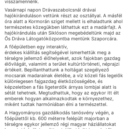
visszamennénk.
Vasárnapi napon Drávaszabolcsnál drávai
hajókiránduláson vettünk részt az osztállyal. A másfél
óra alatt a Kormorán sziget mellett is elhaladtunk ahol
természetes közegükben láthattuk ezt a madárfajt. A
hajókirándulás után Siklóson megebédeltünk majd az
Ős Dráva Látogatóközpontba mentünk Szaporcára.
A főépületben egy interaktív,
érdekes kiállítás segítségével ismerhettük meg a
térségre jellemző élőhelyeket, azok fajokban gazdag
élővilágát, valamint a terület kultúrtörténeti, néprajzi
értékeit. Bepillanthattunk a holtágat szegélyező
mocsarak madarainak életébe, a víz közeli fás legelők
különlegesen fajgazdag életközösségébe, és
képzeletben a fás ligeterdők árnyas lombjai alatt is
sétát tehetnek. Megtudhattuk, hogy az egykor itt élt
emberek hogyan alkalmazkodtak e környezethez,
miként tudtak harmóniában élni a természettel.
A Hagyományos gazdálkodás tanösvény végén, a
főépülettől kb. 600 méterre felépült majorban a
térségre egykor jellemző régi magyar háziállatokat