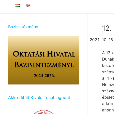
12.
Bázisintézmény
10. 16
A 12-
Dunak
kezdő
széps
a 11-
Nemzet
száza
épület
Akkreditált Kiváló Tehetségpont
a kör
ahonn