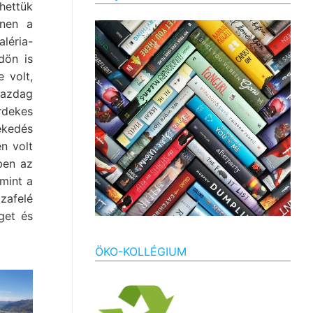
hettük
nnen a
aléria-
dön is
 volt,
gazdag
rdekes
ekedés
n volt
ben az
mint a
zafelé
get és
ÖKO-KOLLÉGIUM