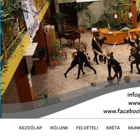
Ugrás
a
tartalomra
KEZDŐLAP
RÓLUNK
FELVÉTELI
KRÉTA
MUN