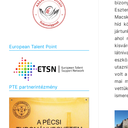
bizon
Eszte
Macska
híd k
jártu
ahol 
kisvá
European Talent Point
látni
eszkö
utazn
volt 
mai m
PTE partnerintézmény
vettü
ismere