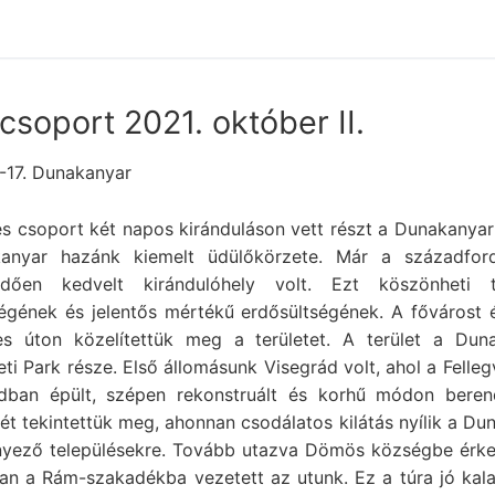
 csoport 2021. október II.
.-17. Dunakanyar
es csoport két napos kiránduláson vett részt a Dunakanyar
anyar hazánk kiemelt üdülőkörzete. Már a századford
dően kedvelt kirándulóhely volt. Ezt köszönheti t
égének és jelentős mértékű erdősültségének. A fővárost é
es úton közelítettük meg a területet. A terület a Duna
i Park része. Első állomásunk Visegrád volt, ahol a Felleg
dban épült, szépen rekonstruált és korhű módon beren
ét tekintettük meg, ahonnan csodálatos kilátás nyílik a Du
nyező településekre. Tovább utazva Dömös községbe érke
an a Rám-szakadékba vezetett az utunk. Ez a túra jó kal