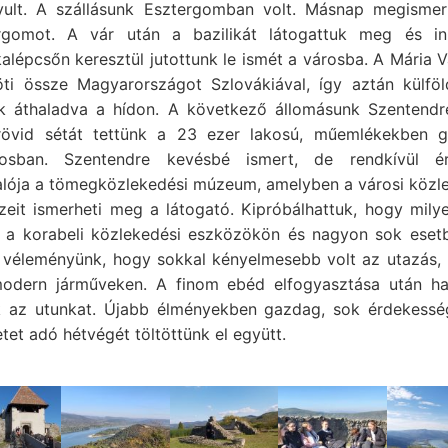
yult. A szállásunk Esztergomban volt. Másnap megismer
rgomot. A vár után a bazilikát látogattuk meg és i
lépcsőn keresztül jutottunk le ismét a városba. A Mária V
öti össze Magyarországot Szlovákiával, így aztán külföl
nk áthaladva a hídon. A következő állomásunk Szentendre
rövid sétát tettünk a 23 ezer lakosú, műemlékekben 
rosban. Szentendre kevésbé ismert, de rendkívül é
valója a tömegközlekedési múzeum, amelyben a városi közl
zeit ismerheti meg a látogató. Kipróbálhattuk, hogy milye
i a korabeli közlekedési eszközökön és nagyon sok eset
a véleményünk, hogy sokkal kényelmesebb volt az utazás, 
odern járműveken. A finom ebéd elfogyasztása után ha
k az utunkat. Újabb élményekben gazdag, sok érdekessé
tet adó hétvégét töltöttünk el együtt.