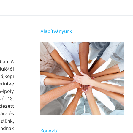
Alapítványunk
ban. A
ulótól
ájképi
rintve
-Ipoly
vár 13.
dezett
nára és
ztünk,
andnak
Könyvtár