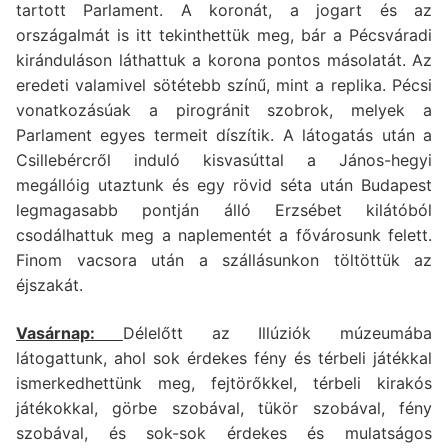
tartott Parlament. A koronát, a jogart és az
országalmát is itt tekinthettük meg, bár a Pécsváradi
kiránduláson láthattuk a korona pontos másolatát. Az
eredeti valamivel sötétebb színű, mint a replika. Pécsi
vonatkozásúak a pirogránit szobrok, melyek a
Parlament egyes termeit díszítik. A látogatás után a
Csillebércről induló kisvasúttal a János-hegyi
megállóig utaztunk és egy rövid séta után Budapest
legmagasabb pontján álló Erzsébet kilátóból
csodálhattuk meg a naplementét a fővárosunk felett.
Finom vacsora után a szállásunkon töltöttük az
éjszakát.
Vasárnap:
Délelőtt az Illúziók múzeumába
látogattunk, ahol sok érdekes fény és térbeli játékkal
ismerkedhettünk meg, fejtörőkkel, térbeli kirakós
játékokkal, görbe szobával, tükör szobával, fény
szobával, és sok-sok érdekes és mulatságos