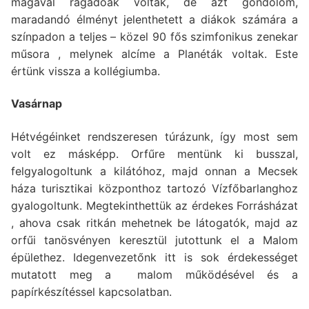
magával ragadóak voltak, de azt gondolom,
maradandó élményt jelenthetett a diákok számára a
színpadon a teljes – közel 90 fős szimfonikus zenekar
műsora , melynek alcíme a Planéták voltak. Este
értünk vissza a kollégiumba.
Vasárnap
Hétvégéinket rendszeresen túrázunk, így most sem
volt ez másképp. Orfűre mentünk ki busszal,
felgyalogoltunk a kilátóhoz, majd onnan a Mecsek
háza turisztikai központhoz tartozó Vízfőbarlanghoz
gyalogoltunk. Megtekinthettük az érdekes Forrásházat
, ahova csak ritkán mehetnek be látogatók, majd az
orfűi tanösvényen keresztül jutottunk el a Malom
épülethez. Idegenvezetőnk itt is sok érdekességet
mutatott meg a malom működésével és a
papírkészítéssel kapcsolatban.