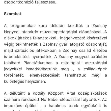
csoportkohézió fejlesztése.
Szombat
A programokat kora délután kezdtük a Zsolnay
Negyed interaktív múzeumpedagógiai előadásával. A
diákok játékos feladatokkal , idegenvezető kíséretével
végig tekinthették a Zsolnay gyár látogató központját,
majd szituációs játékokban a Zsolnay család életébe
is betekintést nyerhettek. A Zsolnay negyed területén
található Planetáriumban a mitológiai –asztrológiai
jegyekkel ismerkedhettünk meg , a csillagképek
történetét, elhelyezkedését tanulhattuk meg a
különleges helyszínen.
A délutánt a Kodály Központ Által középiskolások
számára rendezett No Babel előadással folytattuk. Az
impozáns épület , a hatalmas terek egyébként is