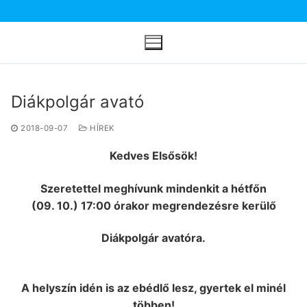
Ugrás
a
tartalomra
Diákpolgár avató
2018-09-07
HÍREK
Kedves Elsősök!
Szeretettel meghívunk mindenkit a hétfőn
(09. 10.)
17:00 órakor megrendezésre
kerülő
Diákpolgár avatóra.
A helyszín idén is az ebédlő lesz, gyertek el minél
többen!