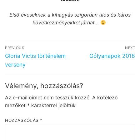
Első éveseknek a kihagyás szigorúan tilos és káros
következményekkel járhat…
Bejegyzés
PREVIOUS
NEXT
navigáció
Previous
Next
Gloria Victis történelem
Gólyanapok 2018
post:
post:
verseny
Vélemény, hozzászólás?
Az e-mail címet nem tesszük közzé.
A kötelező
mezőket
*
karakterrel jelöltük
HOZZÁSZÓLÁS
*