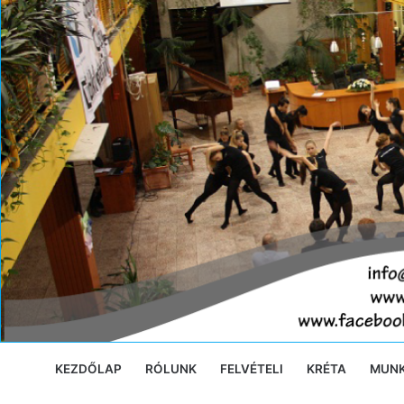
Ugrás
a
tartalomra
KEZDŐLAP
RÓLUNK
FELVÉTELI
KRÉTA
MUN