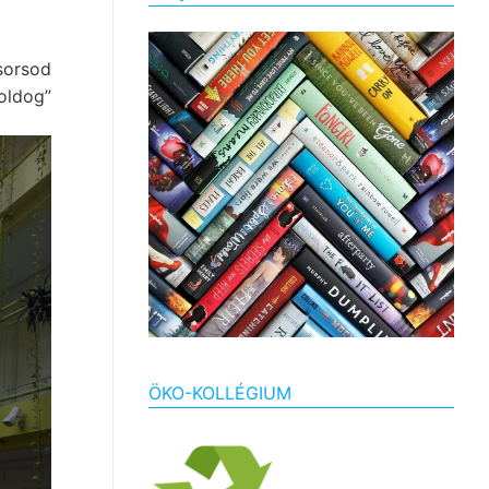
sorsod
oldog”
ÖKO-KOLLÉGIUM