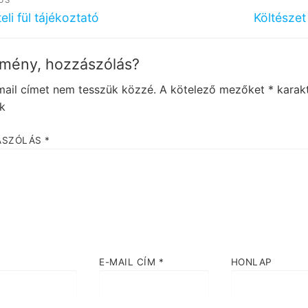
igáció
ous
Next
eli fül tájékoztató
Költészet
post:
mény, hozzászólás?
mail címet nem tesszük közzé.
A kötelező mezőket
*
karakt
ük
ÁSZÓLÁS
*
E-MAIL CÍM
*
HONLAP