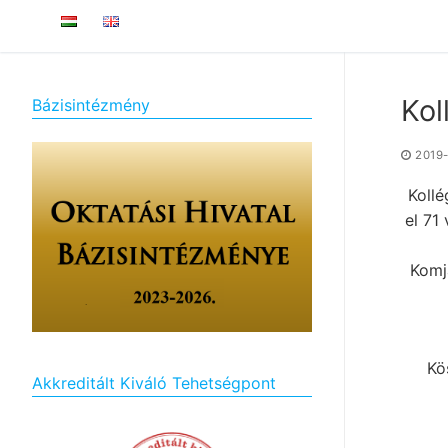
Kol
Bázisintézmény
2019
Kollé
el 71
Komj
Kö
Akkreditált Kiváló Tehetségpont