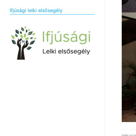
Ifjúsági lelki elsősegély
Bej
PREVIO