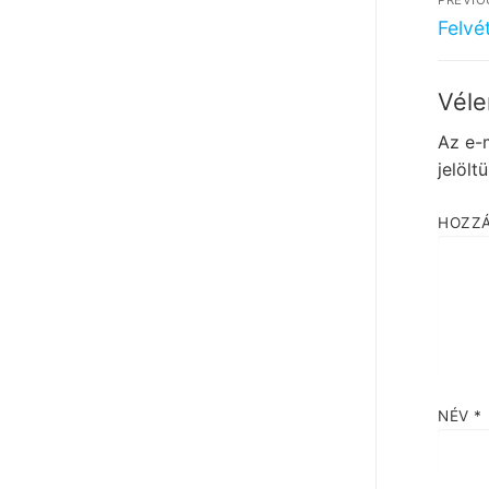
nav
Previ
Felvét
post:
Véle
Az e-
jelölt
HOZZ
NÉV
*