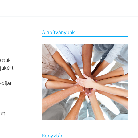
Alapítványunk
tattuk
jukért
díjat
et!
Könyvtár