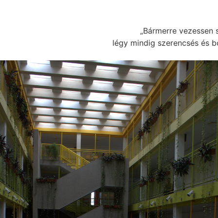
„Bármerre vezessen 
légy mindig szerencsés és b