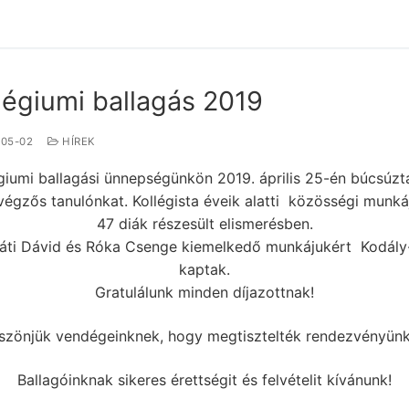
légiumi ballagás 2019
-05-02
HÍREK
giumi ballagási ünnepségünkön 2019. április 25-én búcsúz
 végzős tanulónkat. Kollégista éveik alatti közösségi munká
47 diák részesült elismerésben.
áti Dávid és Róka Csenge kiemelkedő munkájukért Kodály-
kaptak.
Gratulálunk minden díjazottnak!
szönjük vendégeinknek, hogy megtisztelték rendezvényünk
Ballagóinknak sikeres érettségit és felvételit kívánunk!