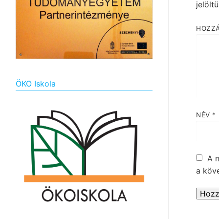
jelölt
HOZZ
ÖKO Iskola
NÉV
*
A 
a köv