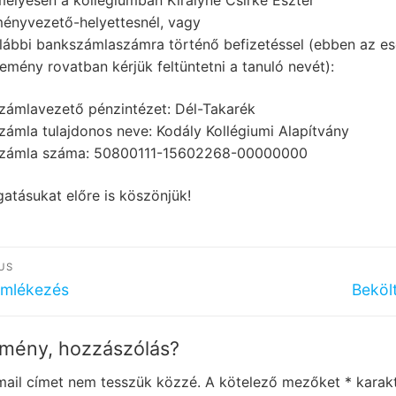
mélyesen a kollégiumban Királyné Csirke Eszter
ményvezető-helyettesnél, vagy
alábbi bankszámlaszámra történő befizetéssel (ebben az e
emény rovatban kérjük feltüntetni a tanuló nevét):
zámlavezető pénzintézet: Dél-Takarék
zámla tulajdonos neve: Kodály Kollégiumi Alapítvány
zámla száma: 50800111-15602268-00000000
atásukat előre is köszönjük!
egyzés
US
igáció
ous
Next
mlékezés
Beköl
post:
mény, hozzászólás?
mail címet nem tesszük közzé.
A kötelező mezőket
*
karakt