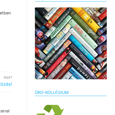
setben
NEXT
tözés!
ÖKO-KOLLÉGIUM
errel