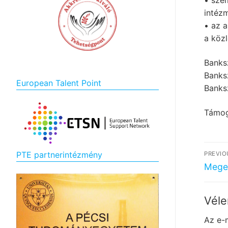
• sze
intéz
• az 
a közl
Banks
Banks
European Talent Point
Banks
Támog
Bej
PTE partnerintézmény
PREVIO
nav
Previ
Mege
post:
Véle
Az e-