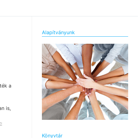
Alapítványunk
ték a
n is,
:
Könyvtár