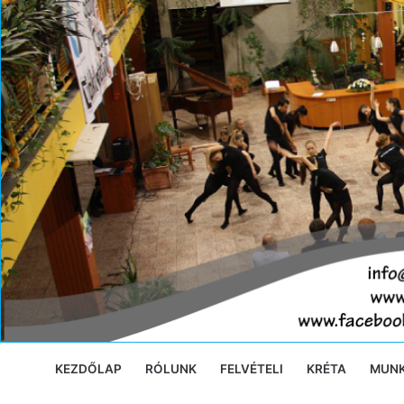
Ugrás
a
tartalomra
KEZDŐLAP
RÓLUNK
FELVÉTELI
KRÉTA
MUN