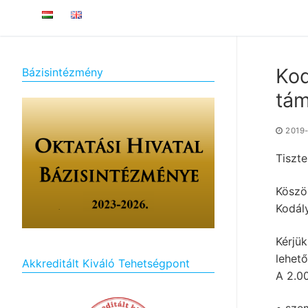
Kod
Bázisintézmény
tá
2019
Tiszt
Köszö
Kodál
Kérjü
lehető
Akkreditált Kiváló Tehetségpont
A 2.0