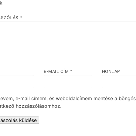
ük
ÁSZÓLÁS
*
E-MAIL CÍM
*
HONLAP
nevem, e-mail címem, és weboldalcímem mentése a böngé
etkező hozzászólásomhoz.