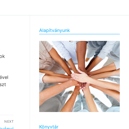
Alapítványunk
mok
ével
szt
NEXT
Könyvtár
tványi