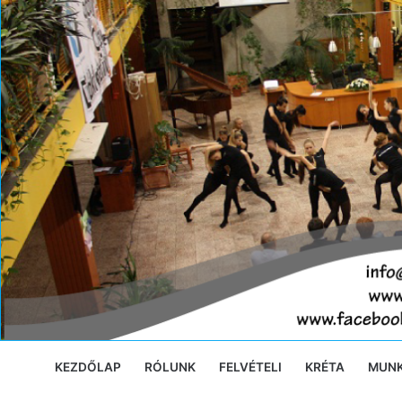
Ugrás
a
tartalomra
KEZDŐLAP
RÓLUNK
FELVÉTELI
KRÉTA
MUN