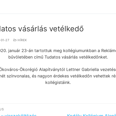
atos vásárlás vetélkedő
-01-27
HÍREK
20. január 23-án tartottuk meg kollégiumunkban a Reklá
bűvöletében című Tudatos vásárlás vetélkedőnket.
Ökováros-Ökorégió Alapítványtól Lettner Gabriella vezetés
mét színvonalas, és nagyon érdekes vetélkedőn vehettek ré
kollégistáink.
egyzés
US
ous
Next
– visszaköltözés
Kodály Kollégium Alapí