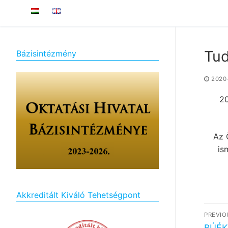
Tud
Bázisintézmény
2020
20
Az 
is
Akkreditált Kiváló Tehetségpont
Bej
PREVIO
Previ
BÚÉK 