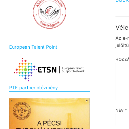
nav
post:
Véle
Az e-
jelölt
European Talent Point
HOZZ
PTE partnerintézmény
NÉV
*