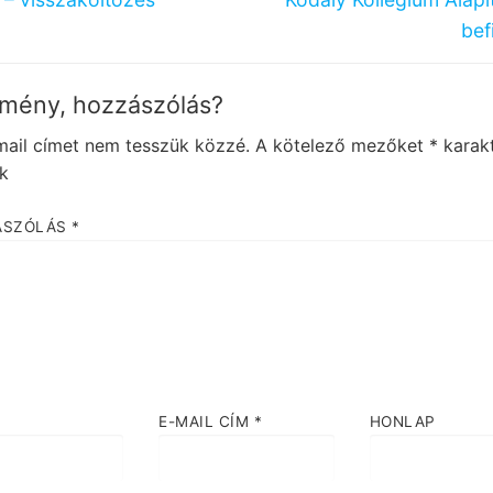
igáció
post:
bef
mény, hozzászólás?
mail címet nem tesszük közzé.
A kötelező mezőket
*
karakt
ük
ÁSZÓLÁS
*
E-MAIL CÍM
*
HONLAP