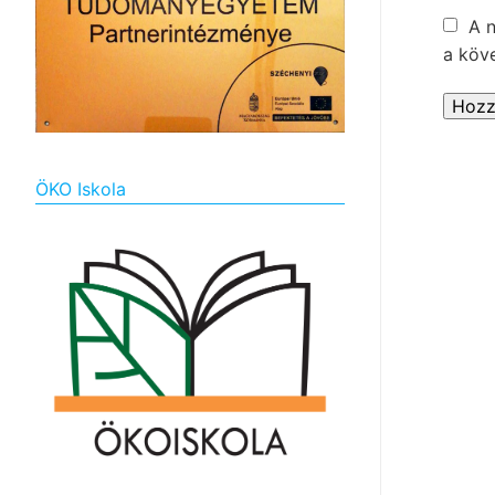
A 
a köv
ÖKO Iskola