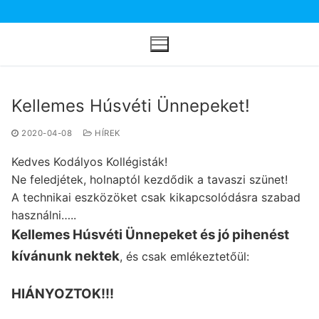
Ugrás
a
tartalomra
Kellemes Húsvéti Ünnepeket!
2020-04-08
HÍREK
Kedves Kodályos Kollégisták!
Ne feledjétek, holnaptól kezdődik a tavaszi szünet!
A technikai eszközöket csak kikapcsolódásra szabad
használni…..
Kellemes Húsvéti Ünnepeket és jó pihenést
kívánunk nektek
, és csak emlékeztetőül:
HIÁNYOZTOK!!!