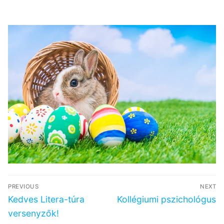
Bejegyzés
PREVIOUS
NEXT
navigáció
Previous
Next
Kedves Litera-túra
Kollégiumi pszichológus
post:
post:
versenyzők!