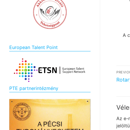
A c
European Talent Point
Bej
PREVIO
nav
Previ
Rotar
post:
PTE partnerintézmény
Véle
Az e-
jelölt