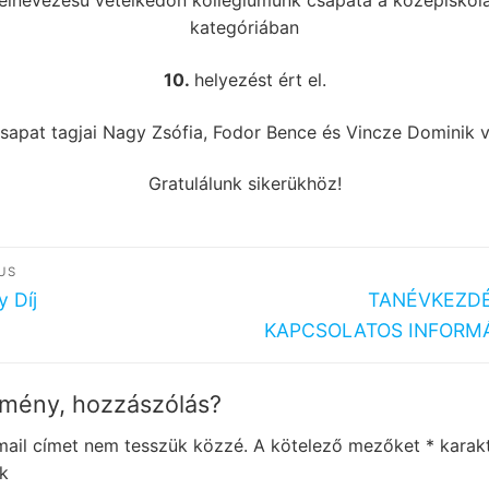
elnevezésű vetélkedőn kollégiumunk csapata a középiskola
kategóriában
10.
helyezést ért el.
sapat tagjai Nagy Zsófia, Fodor Bence és Vincze Dominik v
Gratulálunk sikerükhöz!
egyzés
US
igáció
ous
Next
y Díj
TANÉVKEZD
post:
KAPCSOLATOS INFORM
mény, hozzászólás?
mail címet nem tesszük közzé.
A kötelező mezőket
*
karakt
ük