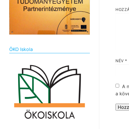
HOZZ
ÖKO Iskola
NÉV
*
A 
a köv