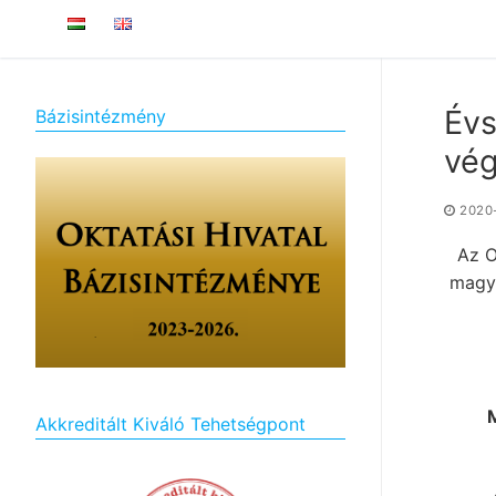
Évs
Bázisintézmény
vé
2020
Az O
magya
Akkreditált Kiváló Tehetségpont