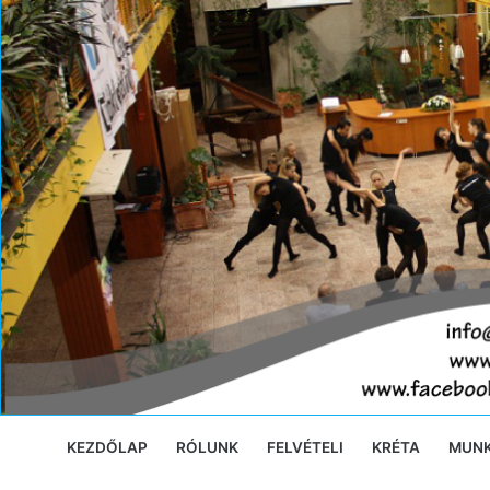
Ugrás
a
tartalomra
KEZDŐLAP
RÓLUNK
FELVÉTELI
KRÉTA
MUN