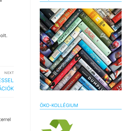
i
olt.
NEXT
ÉSSEL
ÁCIÓK
ÖKO-KOLLÉGIUM
errel