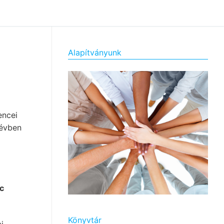
Alapítványunk
encei
névben
c
Könyvtár