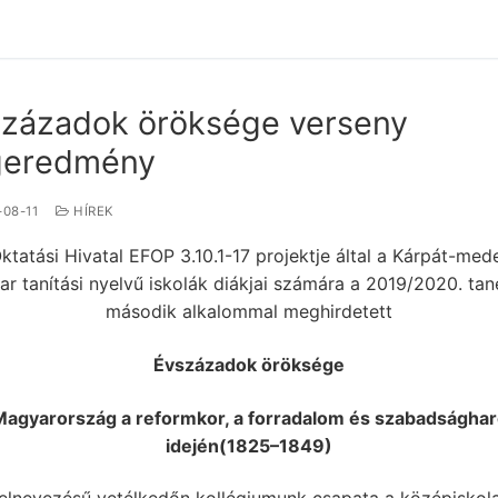
zázadok öröksége verseny
geredmény
-08-11
HÍREK
ktatási Hivatal EFOP 3.10.1-17 projektje által a Kárpát-med
r tanítási nyelvű iskolák diákjai számára a 2019/2020. ta
második alkalommal meghirdetett
Évszázadok öröksége
Magyarország a reformkor, a forradalom és szabadsághar
idején
(1825–1849)