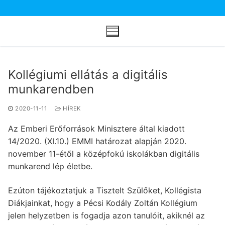
Ugrás
a
tartalomra
Kollégiumi ellátás a digitális
munkarendben
2020-11-11
HÍREK
Az Emberi Erőforrások Minisztere által kiadott
14/2020. (XI.10.) EMMI határozat alapján 2020.
november 11-étől a középfokú iskolákban digitális
munkarend lép életbe.
Ezúton tájékoztatjuk a Tisztelt Szülőket, Kollégista
Diákjainkat, hogy a Pécsi Kodály Zoltán Kollégium
jelen helyzetben is fogadja azon tanulóit, akiknél az