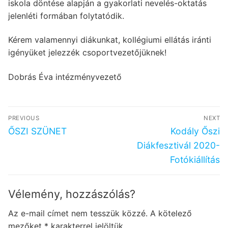
iskola döntése alapján a gyakorlati nevelés-oktatás
jelenléti formában folytatódik.
Kérem valamennyi diákunkat, kollégiumi ellátás iránti
igényüket jelezzék csoportvezetőjüknek!
Dobrás Éva intézményvezető
Bejegyzés
PREVIOUS
NEXT
navigáció
Previous
Next
ŐSZI SZÜNET
Kodály Őszi
post:
post:
Diákfesztivál 2020-
Fotókiállítás
Vélemény, hozzászólás?
Az e-mail címet nem tesszük közzé.
A kötelező
mezőket
*
karakterrel jelöltük