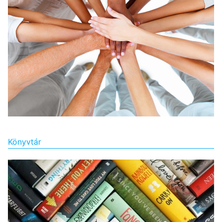
Könyvtár