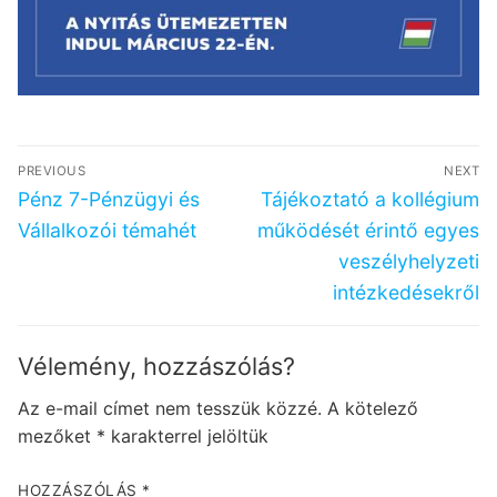
Bejegyzés
PREVIOUS
NEXT
navigáció
Previous
Next
Pénz 7-Pénzügyi és
Tájékoztató a kollégium
post:
post:
Vállalkozói témahét
működését érintő egyes
veszélyhelyzeti
intézkedésekről
Vélemény, hozzászólás?
Az e-mail címet nem tesszük közzé.
A kötelező
mezőket
*
karakterrel jelöltük
HOZZÁSZÓLÁS
*