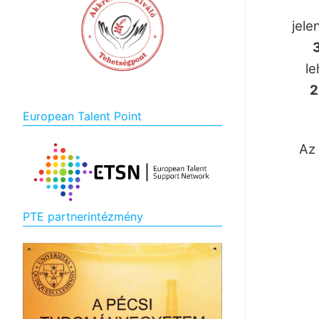
jele
3
le
2
European Talent Point
Az 
PTE partnerintézmény