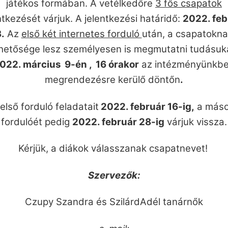
játékos formában.
A vetélkedőre
3 fős csapatok
ntkezését várjuk. A jelentkezési határidő:
2022. feb
.
Az
első két internetes forduló
után, a csapatokn
hetősége lesz személyesen is megmutatni tudásu
022. március 9-én , 16 órakor
az intézményünkb
megrendezésre kerülő döntőn
.
első forduló feladatait
2022. február 16-ig
,
a máso
fordulóét pedig
2022. február 28-ig
várjuk vissza.
Kérjük, a diákok válasszanak csapatnevet!
Szervezők:
Czupy Szandra és SzilárdAdél tanárnők