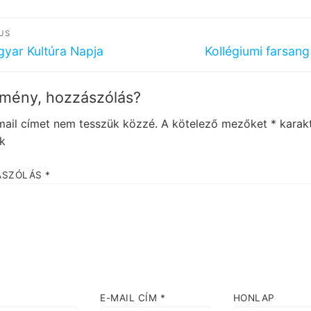
egyzés
US
igáció
ous
Next
yar Kultúra Napja
Kollégiumi farsan
post:
mény, hozzászólás?
mail címet nem tesszük közzé.
A kötelező mezőket
*
karakt
ük
ÁSZÓLÁS
*
E-MAIL CÍM
*
HONLAP