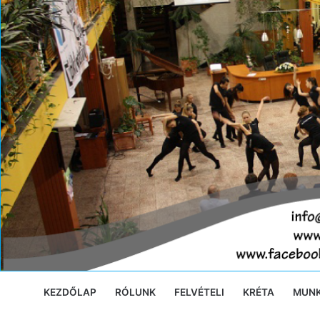
Ugrás
a
tartalomra
KEZDŐLAP
RÓLUNK
FELVÉTELI
KRÉTA
MUN