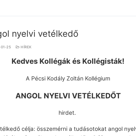
ol nyelvi vetélkedő
-01-25
HÍREK
Kedves Kollégák és Kollégisták!
A Pécsi Kodály Zoltán Kollégium
ANGOL NYELVI VETÉLKEDŐT
hirdet.
télkedő célja: összemérni a tudásotokat angol nyel