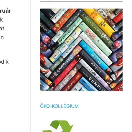
ruár
ak
kat
en
dik
ÖKO-KOLLÉGIUM