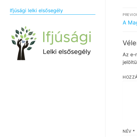
Bej
Ifjúsági lelki elsősegély
PREVIO
nav
Previ
A Mag
post:
Véle
Az e-
jelölt
HOZZ
NÉV
*