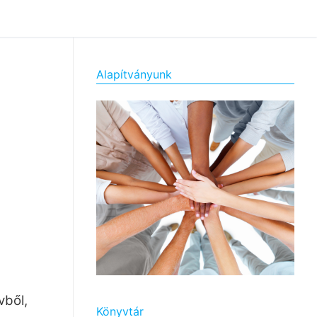
Alapítványunk
vből,
Könyvtár