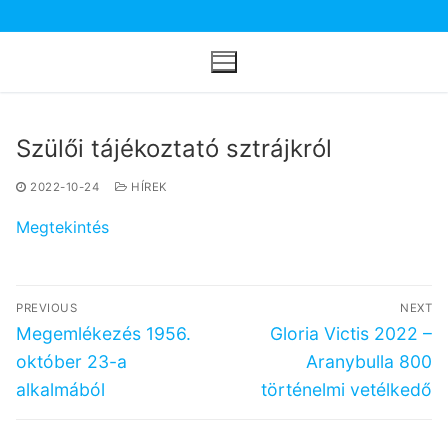
Ugrás
a
tartalomra
Szülői tájékoztató sztrájkról
2022-10-24
HÍREK
Megtekintés
Bejegyzés
PREVIOUS
NEXT
navigáció
Previous
Next
Megemlékezés 1956.
Gloria Victis 2022 –
post:
post:
október 23-a
Aranybulla 800
alkalmából
történelmi vetélkedő