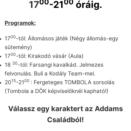
00
00
17
-21
óráig.
Programok:
00
17
-tól: Állomásos játék (Négy állomás-egy
sütemény)
00
17
-tól: Kirakodó vásár (Aula)
30
18
-tól: Farsangi kavalkád. Jelmezes
felvonulás. Buli a Kodály Team-mel.
15
00
20
-21
: Fergeteges TOMBOLA sorsolás
(Tombola a DÖK képviselőknél kapható!)
Válassz egy karaktert az Addams
Családból!