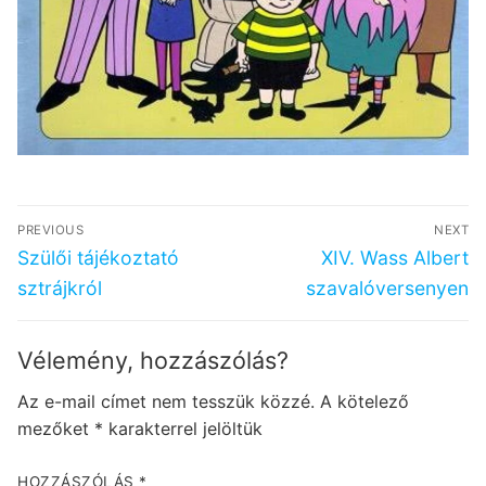
Bejegyzés
PREVIOUS
NEXT
navigáció
Previous
Next
Szülői tájékoztató
XIV. Wass Albert
post:
post:
sztrájkról
szavalóversenyen
Vélemény, hozzászólás?
Az e-mail címet nem tesszük közzé.
A kötelező
mezőket
*
karakterrel jelöltük
HOZZÁSZÓLÁS
*