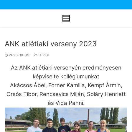
Ugrás
a
tartalomra
ANK atlétiaki verseny 2023
2023-10-05
HÍREK
Az ANK atlétiaki versenyén eredményesen
képviselte kollégiumunkat
Akácsos Ábel, Forner Kamilla, Kempf Ármin,
Orsós Tibor, Rencsevics Milán, Soláry Henriett
és Vida Panni.