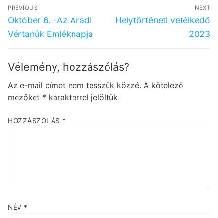
Bejegyzés
PREVIOUS
NEXT
navigáció
Previous
Next
Október 6. -Az Aradi
Helytörténeti vetélkedő
post:
post:
Vértanúk Emléknapja
2023
Vélemény, hozzászólás?
Az e-mail címet nem tesszük közzé.
A kötelező
mezőket
*
karakterrel jelöltük
HOZZÁSZÓLÁS
*
NÉV
*