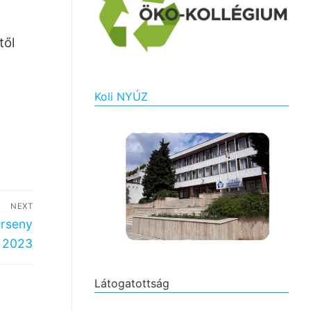
től
!
Koli NYÚZ
NEXT
erseny
2023
Látogatottság