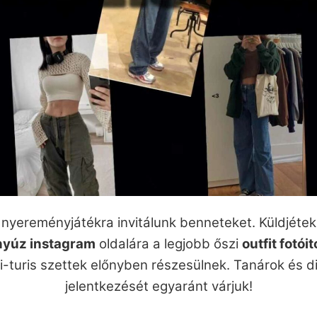
 nyereményjátékra invitálunk benneteket. Küldjétek 
nyúz instagram
oldalára a legjobb őszi
outfit fotói
li-turis szettek előnyben részesülnek. Tanárok és d
jelentkezését egyaránt várjuk!