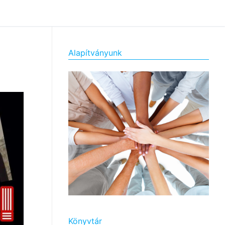
Alapítványunk
Könyvtár