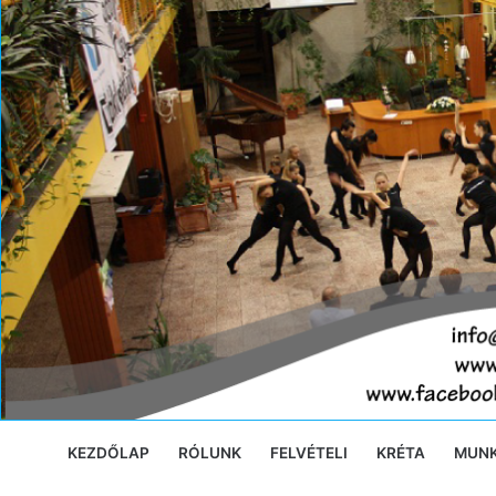
Ugrás
a
tartalomra
KEZDŐLAP
RÓLUNK
FELVÉTELI
KRÉTA
MUN