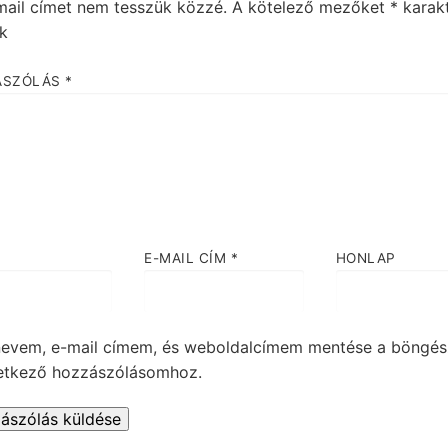
mail címet nem tesszük közzé.
A kötelező mezőket
*
karakt
ük
ÁSZÓLÁS
*
E-MAIL CÍM
*
HONLAP
nevem, e-mail címem, és weboldalcímem mentése a böngé
etkező hozzászólásomhoz.