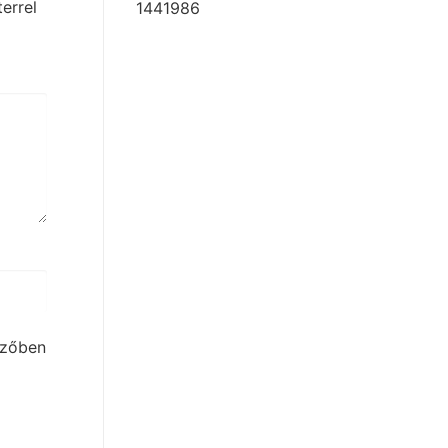
errel
1441986
szőben