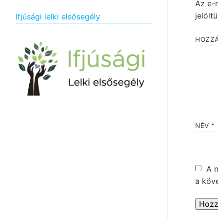
Az e-
jelölt
Ifjúsági lelki elsősegély
HOZZ
NÉV
*
A 
a köv