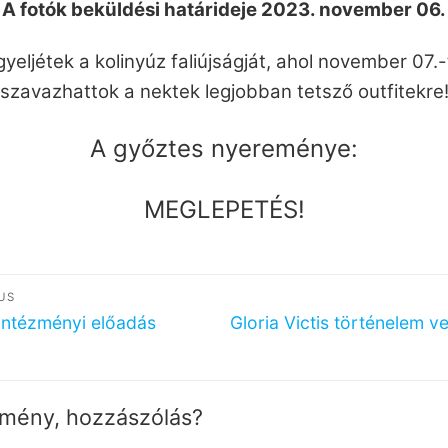
A fotók beküldési határideje 2023. november 06.
gyeljétek a kolinyúz faliújságját, ahol november 07.-
szavazhattok a nektek legjobban tetsző outfitekre
A győztes nyereménye:
MEGLEPETÉS!
egyzés
US
igáció
ous
Next
intézményi előadás
Gloria Victis történelem v
post:
mény, hozzászólás?