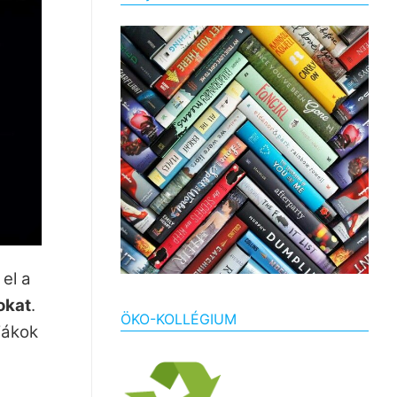
el a
tokat
.
ÖKO-KOLLÉGIUM
iákok