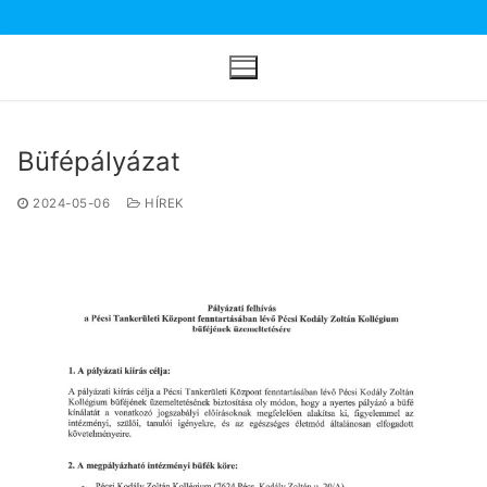
Ugrás
a
tartalomra
Büfépályázat
2024-05-06
HÍREK