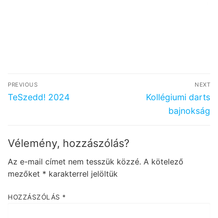
Bejegyzés
PREVIOUS
NEXT
navigáció
Previous
Next
TeSzedd! 2024
Kollégiumi darts
post:
post:
bajnokság
Vélemény, hozzászólás?
Az e-mail címet nem tesszük közzé.
A kötelező
mezőket
*
karakterrel jelöltük
HOZZÁSZÓLÁS
*