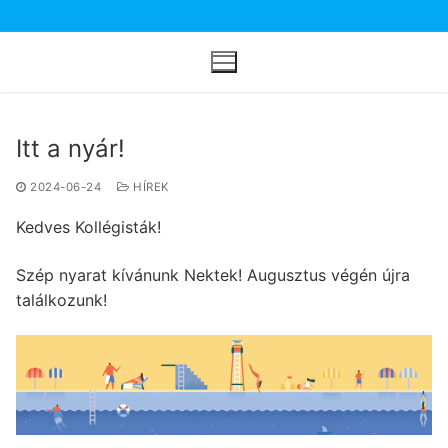
Ugrás
a
tartalomra
Itt a nyár!
2024-06-24
HÍREK
Kedves Kollégisták!
Szép nyarat kívánunk Nektek! Augusztus végén újra
találkozunk!