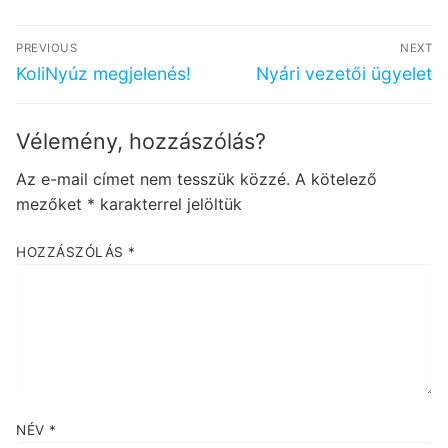
Bejegyzés
PREVIOUS
NEXT
navigáció
Previous
Next
KoliNyúz megjelenés!
Nyári vezetői ügyelet
post:
post:
Vélemény, hozzászólás?
Az e-mail címet nem tesszük közzé.
A kötelező
mezőket
*
karakterrel jelöltük
HOZZÁSZÓLÁS
*
NÉV
*