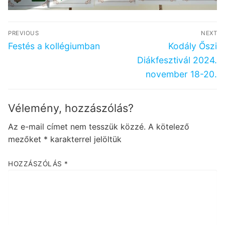
Bejegyzés
PREVIOUS
NEXT
navigáció
Previous
Next
Festés a kollégiumban
Kodály Őszi
post:
post:
Diákfesztivál 2024.
november 18-20.
Vélemény, hozzászólás?
Az e-mail címet nem tesszük közzé.
A kötelező
mezőket
*
karakterrel jelöltük
HOZZÁSZÓLÁS
*