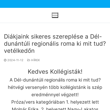
Ugrás
a
tartalomra
Diákjaink sikeres szereplése a Dél-
dunántúli regionális roma ki mit tud?
vetélkedőn
2024-11-12
HÍREK
Kedves Kollégisták!
A Dél-dunántúli regionális roma ki mit tud?
hétvégi versenyén több kollégistánk is szép
eredménnyel végzett!
Próza/vers kategóriában 1. helyezett lett
Molnár Erika, 2. helyezett Nagy-Lakatos