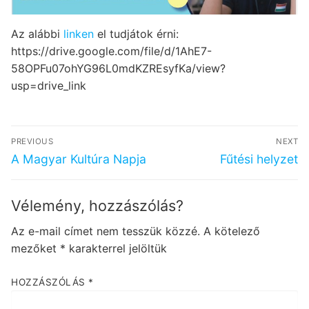
Az alábbi
linken
el tudjátok érni:
https://drive.google.com/file/d/1AhE7-
58OPFu07ohYG96L0mdKZREsyfKa/view?
usp=drive_link
Bejegyzés
PREVIOUS
NEXT
navigáció
Previous
Next
A Magyar Kultúra Napja
Fűtési helyzet
post:
post:
Vélemény, hozzászólás?
Az e-mail címet nem tesszük közzé.
A kötelező
mezőket
*
karakterrel jelöltük
HOZZÁSZÓLÁS
*