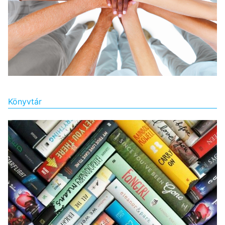
Könyvtár