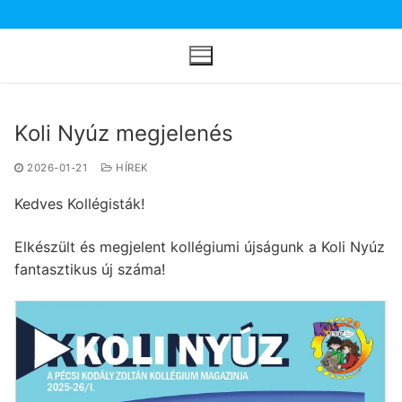
Ugrás
a
tartalomra
Koli Nyúz megjelenés
2026-01-21
HÍREK
Kedves Kollégisták!
Elkészült és megjelent kollégiumi újságunk a Koli Nyúz
fantasztikus új száma!