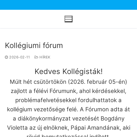
Ugrás
a
tartalomra
Kollégiumi fórum
2026-02-11
HÍREK
Kedves Kollégisták!
Múlt hét csütörtökön (2026. február 05-én)
zajlott a félévi Fórumunk, ahol kérdésekkel,
problémafelvetésekkel fordulhattatok a
kollégium vezetősége felé. A Fórumon adta át
a diákönykormányzat vezetését Bogdány
Violetta az új elnöknek, Pápai Amandának, aki
rövid bemutatkozással indított.