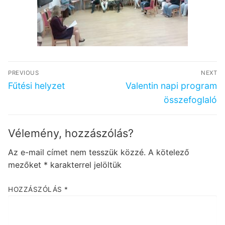
Bejegyzés
PREVIOUS
NEXT
navigáció
Previous
Next
Fűtési helyzet
Valentin napi program
post:
post:
összefoglaló
Vélemény, hozzászólás?
Az e-mail címet nem tesszük közzé.
A kötelező
mezőket
*
karakterrel jelöltük
HOZZÁSZÓLÁS
*