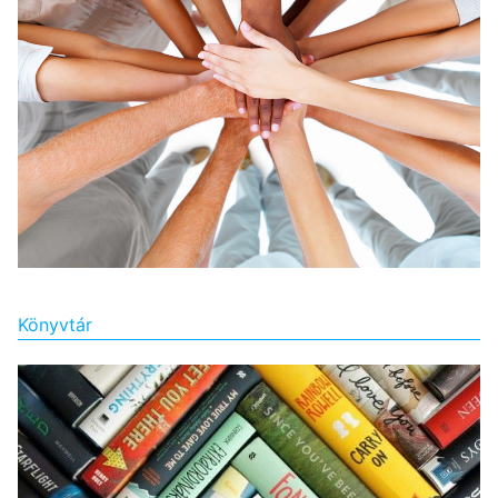
Könyvtár