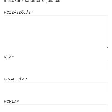
mezőket
*
karakterrel jelöltük
HOZZÁSZÓLÁS
*
NÉV
*
E-MAIL CÍM
*
HONLAP