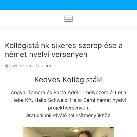
Ugrás
a
tartalomra
Kollégistáink sikeres szereplése a
német nyelvi versenyen
2026-06-08
HÍREK
Kedves Kollégisták!
Angyal Tamara és Barta Adél 11. helyezést ért el a
Hebe Kft. Hallo Schweiz! Hallo Bern! német nyelvi
projektversenyen.
Gratulálunk kiváló teljesítményükhöz!