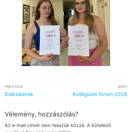
Bejegyzés
PREVIOUS
NEXT
navigáció
Previous
Next
Diáksikerek
Kollégiumi fórum 2026
post:
post:
Vélemény, hozzászólás?
Az e-mail címet nem tesszük közzé.
A kötelező