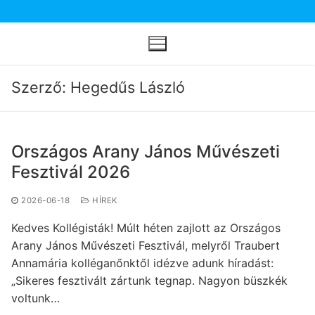
Ugrás
a
tartalomra
Szerző: Hegedűs László
Országos Arany János Művészeti
Fesztivál 2026
2026-06-18
HÍREK
Kedves Kollégisták! Múlt héten zajlott az Országos
Arany János Művészeti Fesztivál, melyről Traubert
Annamária kolléganőnktől idézve adunk híradást:
„Sikeres fesztivált zártunk tegnap. Nagyon büszkék
voltunk…