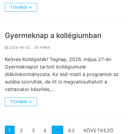
TOVÁBB →
Gyermeknap a kollégiumban
2026-06-02
HÍREK
Kedves Kollégisták! Tegnap, 2026. május 27-én
Gyermeknapot tartott kollégiumunk
diákönkormányzata. Az eső miatt a programok az
aulába szorultak, de itt is megvalósulhatott a
vattacukor készítés,…
TOVÁBB →
Bejegyzések
1
2
3
4
…
63
KÖVETKEZŐ