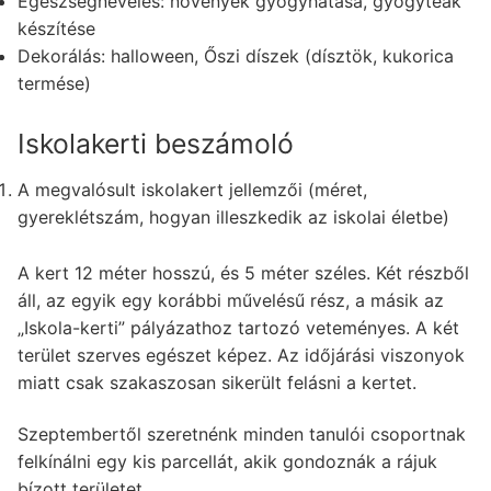
Egészségnevelés: növények gyógyhatása, gyógyteák
készítése
Dekorálás: halloween, Őszi díszek (dísztök, kukorica
termése)
Iskolakerti beszámoló
A megvalósult iskolakert jellemzői (méret,
gyereklétszám, hogyan illeszkedik az iskolai életbe)
A kert 12 méter hosszú, és 5 méter széles. Két részből
áll, az egyik egy korábbi művelésű rész, a másik az
„Iskola-kerti” pályázathoz tartozó veteményes. A két
terület szerves egészet képez. Az időjárási viszonyok
miatt csak szakaszosan sikerült felásni a kertet.
Szeptembertől szeretnénk minden tanulói csoportnak
felkínálni egy kis parcellát, akik gondoznák a rájuk
bízott területet.