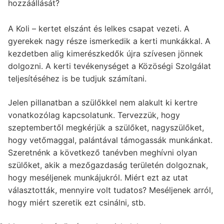
hozzáállását?
A Koli – kertet elszánt és lelkes csapat vezeti. A
gyerekek nagy része ismerkedik a kerti munkákkal. A
kezdetben alig kimerészkedők újra szívesen jönnek
dolgozni. A kerti tevékenységet a Közöségi Szolgálat
teljesítéséhez is be tudjuk számítani.
Jelen pillanatban a szülőkkel nem alakult ki kertre
vonatkozólag kapcsolatunk. Tervezzük, hogy
szeptembertől megkérjük a szülőket, nagyszülőket,
hogy vetőmaggal, palántával támogassák munkánkat.
Szeretnénk a következő tanévben meghívni olyan
szülőket, akik a mezőgazdaság területén dolgoznak,
hogy meséljenek munkájukról. Miért ezt az utat
választották, mennyire volt tudatos? Meséljenek arról,
hogy miért szeretik ezt csinálni, stb.