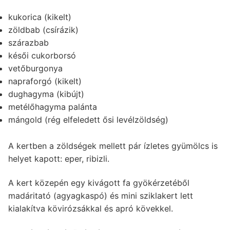
kukorica (kikelt)
zöldbab (csírázik)
szárazbab
késői cukorborsó
vetőburgonya
napraforgó (kikelt)
dughagyma (kibújt)
metélőhagyma palánta
mángold (rég elfeledett ősi levélzöldség)
A kertben a zöldségek mellett pár ízletes gyümölcs is
helyet kapott: eper, ribizli.
A kert közepén egy kivágott fa gyökérzetéből
madáritató (agyagkaspó) és mini sziklakert lett
kialakítva kövirózsákkal és apró kövekkel.