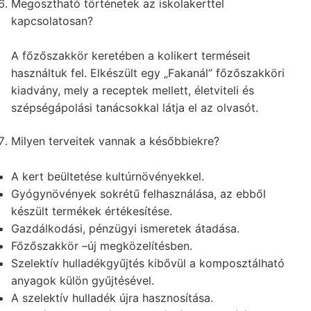
Megosztható történetek az iskolakerttel
kapcsolatosan?
A főzőszakkör keretében a kolikert terméseit
használtuk fel. Elkészült egy „Fakanál” főzőszakköri
kiadvány, mely a receptek mellett, életviteli és
szépségápolási tanácsokkal látja el az olvasót.
Milyen terveitek vannak a későbbiekre?
A kert beültetése kultúrnövényekkel.
Gyógynövények sokrétű felhasználása, az ebből
készült termékek értékesítése.
Gazdálkodási, pénzügyi ismeretek átadása.
Főzőszakkör –új megközelítésben.
Szelektív hulladékgyűjtés kibővül a komposztálható
anyagok külön gyűjtésével.
A szelektív hulladék újra hasznosítása.