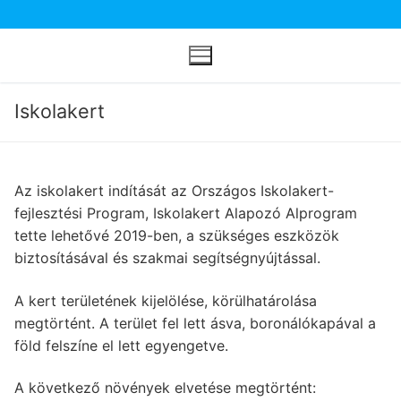
Ugrás
a
tartalomra
Iskolakert
Az iskolakert indítását az Országos Iskolakert-
fejlesztési Program, Iskolakert Alapozó Alprogram
tette lehetővé 2019-ben, a szükséges eszközök
biztosításával és szakmai segítségnyújtással.
A kert területének kijelölése, körülhatárolása
megtörtént. A terület fel lett ásva, boronálókapával a
föld felszíne el lett egyengetve.
A következő növények elvetése megtörtént: