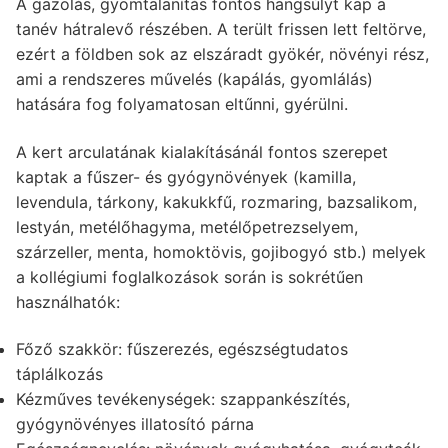
A gazolás, gyomtalanítás fontos hangsúlyt kap a
tanév hátralevő részében. A terült frissen lett feltörve,
ezért a földben sok az elszáradt gyökér, növényi rész,
ami a rendszeres művelés (kapálás, gyomlálás)
hatására fog folyamatosan eltűnni, gyérülni.
A kert arculatának kialakításánál fontos szerepet
kaptak a fűszer- és gyógynövények (kamilla,
levendula, tárkony, kakukkfű, rozmaring, bazsalikom,
lestyán, metélőhagyma, metélőpetrezselyem,
szárzeller, menta, homoktövis, gojibogyó stb.) melyek
a kollégiumi foglalkozások során is sokrétűen
használhatók:
Főző szakkör: fűszerezés, egészségtudatos
táplálkozás
Kézműves tevékenységek: szappankészítés,
gyógynövényes illatosító párna