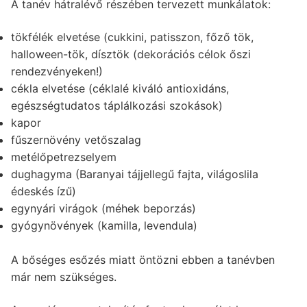
A tanév hátralévő részében tervezett munkálatok:
tökfélék elvetése (cukkini, patisszon, főző tök,
halloween-tök, dísztök (dekorációs célok őszi
rendezvényeken!)
cékla elvetése (céklalé kiváló antioxidáns,
egészségtudatos táplálkozási szokások)
kapor
fűszernövény vetőszalag
metélőpetrezselyem
dughagyma (Baranyai tájjellegű fajta, világoslila
édeskés ízű)
egynyári virágok (méhek beporzás)
gyógynövények (kamilla, levendula)
A bőséges esőzés miatt öntözni ebben a tanévben
már nem szükséges.