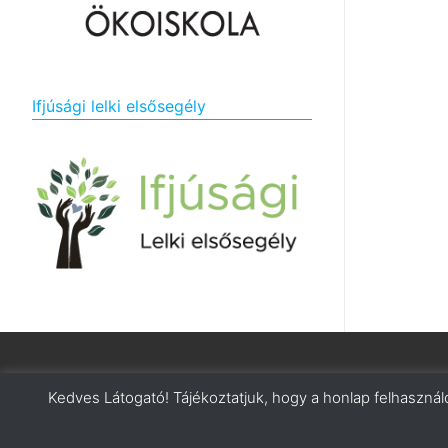
Ifjúsági lelki elsősegély
Minden jog fenntartva. © 2026 Pécsi Kodály Zoltán Kollégium
Kedves Látogató! Tájékoztatjuk, hogy a honlap felhaszná
Adatkezelési tájékoztató