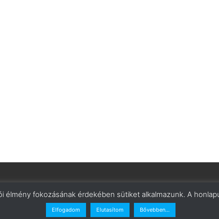
lói élmény fokozásának érdekében sütiket alkalmazunk. A honlapu
Elfogadom
Elutasítom
Bővebben...