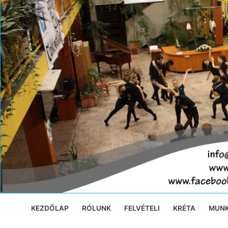
Ugrás
a
tartalomra
KEZDŐLAP
RÓLUNK
FELVÉTELI
KRÉTA
MUN