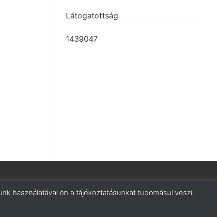
Látogatottság
1439047
nk használatával ön a tájékoztatásunkat tudomásul veszi.