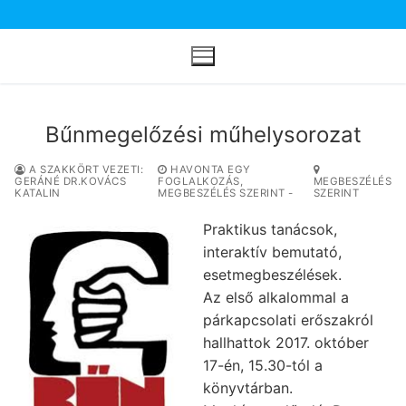
Ugrás
a
tartalomra
Bűnmegelőzési műhelysorozat
A SZAKKÖRT VEZETI:
HAVONTA EGY
GERÁNÉ DR.KOVÁCS
FOGLALKOZÁS,
MEGBESZÉLÉS
KATALIN
MEGBESZÉLÉS SZERINT -
SZERINT
Praktikus tanácsok,
interaktív bemutató,
esetmegbeszélések.
Az első alkalommal a
párkapcsolati erőszakról
hallhattok 2017. október
17-én, 15.30-tól a
könyvtárban.