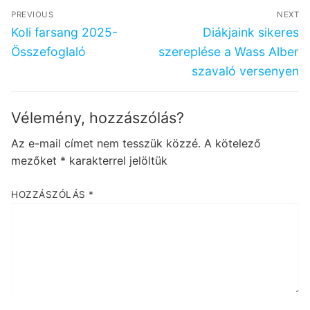
Bejegyzés
PREVIOUS
NEXT
navigáció
Previous
Next
Koli farsang 2025-
Diákjaink sikeres
post:
post:
Összefoglaló
szereplése a Wass Alber
szavaló versenyen
Vélemény, hozzászólás?
Az e-mail címet nem tesszük közzé.
A kötelező
mezőket
*
karakterrel jelöltük
HOZZÁSZÓLÁS
*