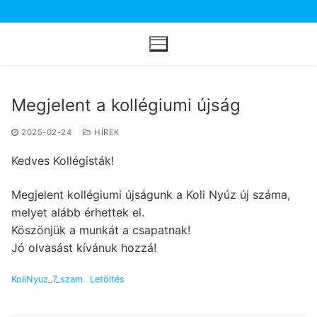
Ugrás
a
tartalomra
Megjelent a kollégiumi újság
2025-02-24
HÍREK
Kedves Kollégisták!
Megjelent kollégiumi újságunk a Koli Nyúz új száma,
melyet alább érhettek el.
Köszönjük a munkát a csapatnak!
Jó olvasást kívánuk hozzá!
KoliNyuz_7_szam
Letöltés