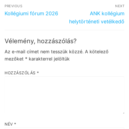
Bejegyzés
PREVIOUS
NEXT
navigáció
Previous
Next
Kollégiumi fórum 2026
ANK kollégium
post:
post:
helytörténeti vetélkedő
Vélemény, hozzászólás?
Az e-mail címet nem tesszük közzé.
A kötelező
mezőket
*
karakterrel jelöltük
HOZZÁSZÓLÁS
*
NÉV
*