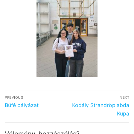
Bejegyzés
PREVIOUS
NEXT
navigáció
Previous
Next
Büfé pályázat
Kodály Strandröplabda
post:
post:
Kupa
Vélemény, hozzászólás?