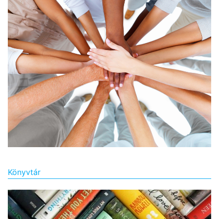
Könyvtár